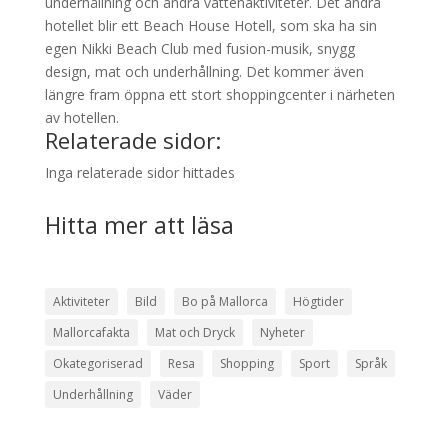
underhållning och andra vattenaktiviteter. Det andra
hotellet blir ett Beach House Hotell, som ska ha sin
egen Nikki Beach Club med fusion-musik, snygg
design, mat och underhållning. Det kommer även
längre fram öppna ett stort shoppingcenter i närheten
av hotellen.
Relaterade sidor:
Inga relaterade sidor hittades
Hitta mer att läsa
Aktiviteter
Bild
Bo på Mallorca
Högtider
Mallorcafakta
Mat och Dryck
Nyheter
Okategoriserad
Resa
Shopping
Sport
Språk
Underhållning
Väder