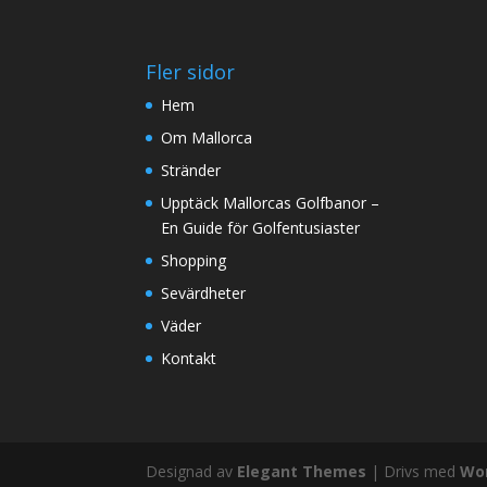
Fler sidor
Hem
Om Mallorca
Stränder
Upptäck Mallorcas Golfbanor –
En Guide för Golfentusiaster
Shopping
Sevärdheter
Väder
Kontakt
Designad av
Elegant Themes
| Drivs med
Wo