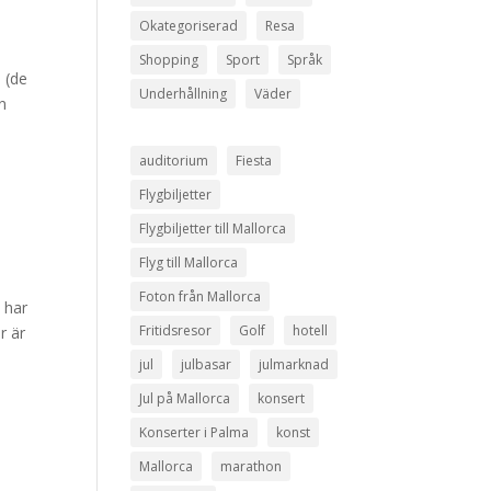
Okategoriserad
Resa
Shopping
Sport
Språk
 (de
Underhållning
Väder
n
auditorium
Fiesta
Flygbiljetter
Flygbiljetter till Mallorca
Flyg till Mallorca
Foton från Mallorca
 har
Fritidsresor
Golf
hotell
r är
jul
julbasar
julmarknad
Jul på Mallorca
konsert
Konserter i Palma
konst
Mallorca
marathon