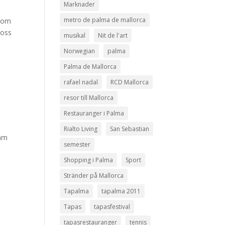
Marknader
metro de palma de mallorca
 som
 oss
musikal
Nit de l'art
Norwegian
palma
Palma de Mallorca
rafael nadal
RCD Mallorca
resor till Mallorca
Restauranger i Palma
Rialto Living
San Sebastian
sam
semester
Shopping i Palma
Sport
Stränder på Mallorca
Tapalma
tapalma 2011
Tapas
tapasfestival
tapasrestauranger
tennis