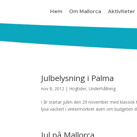
Hem
Om Mallorca
Aktiviteter
Julbelysning i Palma
nov 8, 2012
|
Högtider
,
Underhållning
I år startar julen den 29 november med klassisk
lysa vackert i vintermörkret även om budgeten dra
Jul på Mallorca