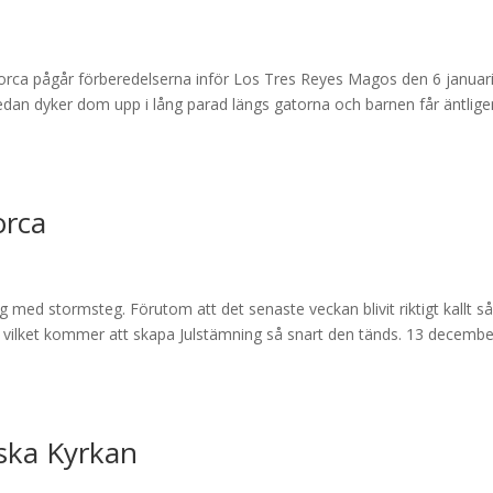
orca pågår förberedelserna inför Los Tres Reyes Magos den 6 januari
sedan dyker dom upp i lång parad längs gatorna och barnen får äntlige
orca
 med stormsteg. Förutom att det senaste veckan blivit riktigt kallt så
 vilket kommer att skapa Julstämning så snart den tänds. 13 decembe
nska Kyrkan