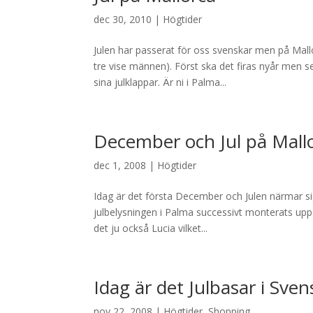
dec 30, 2010
|
Högtider
Julen har passerat för oss svenskar men på Mall
tre vise männen). Först ska det firas nyår men 
sina julklappar. Är ni i Palma...
December och Jul på Mall
dec 1, 2008
|
Högtider
Idag är det första December och Julen närmar sig
julbelysningen i Palma successivt monterats upp
det ju också Lucia vilket...
Idag är det Julbasar i Sve
nov 22, 2008
|
Högtider
,
Shopping