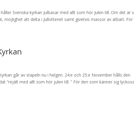
 håller Svenska kyrkan Julbasar med allt som hör Julen till. Om det är
t, möjlighet att delta i Jullotteriet samt givetvis massor av ätbart. För
 Kyrkan
 Kyrkan går av stapeln nu i helgen. 24:e och 25:e November hålls den
dat ”rejält med allt som hör julen till. ” För den som känner sig lycko