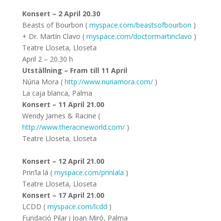
Konsert – 2 April 20.30
Beasts of Bourbon (
myspace.com/beastsofbourbon
)
+ Dr. Martín Clavo (
myspace.com/doctormartinclavo
)
Teatre Lloseta, Lloseta
April 2 – 20.30 h
Utställning – Fram till 11 April
Núria Mora (
http://www.nuriamora.com/
)
La caja blanca, Palma
Konsert – 11 April 21.00
Wendy James & Racine (
http://www.theracineworld.com/
)
Teatre Lloseta, Lloseta
Konsert – 12 April 21.00
Prin’la lá (
myspace.com/prinlala
)
Teatre Lloseta, Lloseta
Konsert – 17 April 21.00
LCDD (
myspace.com/lcdd
)
Fundació Pilar i Joan Miró, Palma