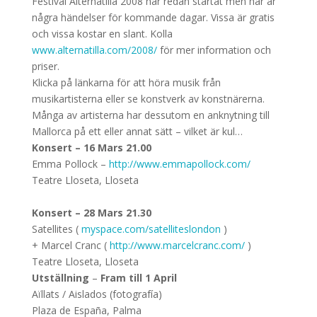
Festival Alternatilla 2008 har redan startat men här är
några händelser för kommande dagar. Vissa är gratis
och vissa kostar en slant. Kolla
www.alternatilla.com/2008/
för mer information och
priser.
Klicka på länkarna för att höra musik från
musikartisterna eller se konstverk av konstnärerna.
Många av artisterna har dessutom en anknytning till
Mallorca på ett eller annat sätt – vilket är kul…
Konsert – 16 Mars 21.00
Emma Pollock –
http://www.emmapollock.com/
Teatre Lloseta, Lloseta
Konsert – 28 Mars 21.30
Satellites (
myspace.com/satelliteslondon
)
+ Marcel Cranc (
http://www.marcelcranc.com/
)
Teatre Lloseta, Lloseta
Utställning
–
Fram till 1 April
Aïllats / Aislados (fotografía)
Plaza de España, Palma