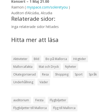
Konsert – 1 Maj 21.00
Raimon (
myspace.com/soleretyou
)
Auditori d’Alcúdia, Alcudia
Relaterade sidor:
Inga relaterade sidor hittades
Hitta mer att läsa
Aktiviteter
Bild
Bo på Mallorca
Högtider
Mallorcafakta
Mat och Dryck
Nyheter
Okategoriserad
Resa
Shopping
Sport
Språk
Underhållning
Väder
auditorium
Fiesta
Flygbiljetter
Flygbiljetter till Mallorca
Flyg till Mallorca