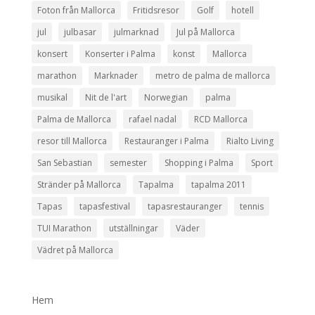
Foton från Mallorca
Fritidsresor
Golf
hotell
jul
julbasar
julmarknad
Jul på Mallorca
konsert
Konserter i Palma
konst
Mallorca
marathon
Marknader
metro de palma de mallorca
musikal
Nit de l'art
Norwegian
palma
Palma de Mallorca
rafael nadal
RCD Mallorca
resor till Mallorca
Restauranger i Palma
Rialto Living
San Sebastian
semester
Shopping i Palma
Sport
Stränder på Mallorca
Tapalma
tapalma 2011
Tapas
tapasfestival
tapasrestauranger
tennis
TUI Marathon
utställningar
Väder
Vädret på Mallorca
Hem