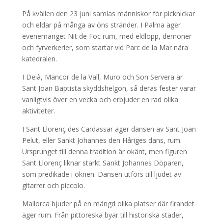
På kvällen den 23 juni samlas människor för picknickar
och eldar på många av öns stränder. I Palma äger
evenemanget Nit de Foc rum, med eldlopp, demoner
och fyrverkerier, som startar vid Parc de la Mar nära
katedralen.
I Deià, Mancor de la Vall, Muro och Son Servera är
Sant Joan Baptista skyddshelgon, så deras fester varar
vanligtvis över en vecka och erbjuder en rad olika
aktiviteter.
I Sant Llorenç des Cardassar äger dansen av Sant Joan
Pelut, eller Sankt Johannes den Håriges dans, rum.
Ursprunget till denna tradition är okänt, men figuren
Sant Llorenç liknar starkt Sankt Johannes Döparen,
som predikade i öknen. Dansen utförs till ljudet av
gitarrer och piccolo.
Mallorca bjuder på en mängd olika platser där firandet
äger rum. Från pittoreska byar till historiska städer,