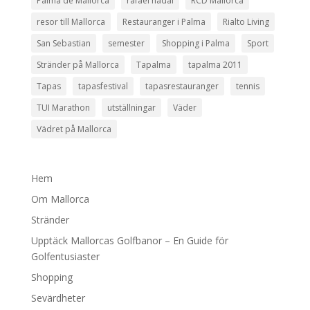
Palma de Mallorca
rafael nadal
RCD Mallorca
resor till Mallorca
Restauranger i Palma
Rialto Living
San Sebastian
semester
Shopping i Palma
Sport
Stränder på Mallorca
Tapalma
tapalma 2011
Tapas
tapasfestival
tapasrestauranger
tennis
TUI Marathon
utställningar
Väder
Vädret på Mallorca
Hem
Om Mallorca
Stränder
Upptäck Mallorcas Golfbanor – En Guide för
Golfentusiaster
Shopping
Sevärdheter