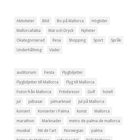
Aktiviteter
Bild
Bo på Mallorca
Högtider
Mallorcafakta
Mat och Dryck
Nyheter
Okategoriserad
Resa
Shopping
Sport
Språk
Underhållning
Väder
auditorium
Fiesta
Flygbiljetter
Flygbiljetter till Mallorca
Flyg till Mallorca
Foton från Mallorca
Fritidsresor
Golf
hotell
jul
julbasar
julmarknad
Jul på Mallorca
konsert
Konserter i Palma
konst
Mallorca
marathon
Marknader
metro de palma de mallorca
musikal
Nit de l'art
Norwegian
palma