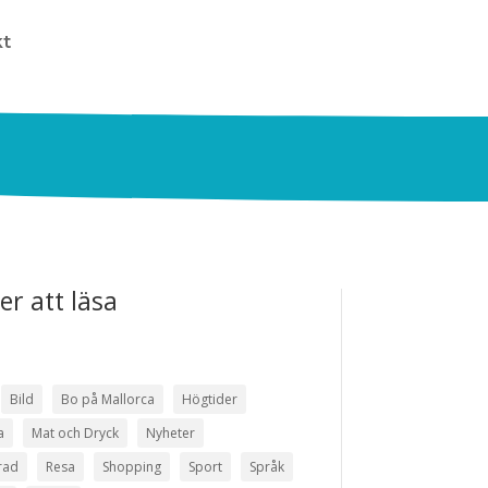
kt
er att läsa
Bild
Bo på Mallorca
Högtider
a
Mat och Dryck
Nyheter
rad
Resa
Shopping
Sport
Språk