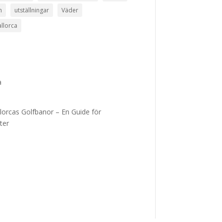
n
utställningar
Väder
llorca
a
lorcas Golfbanor – En Guide för
ter