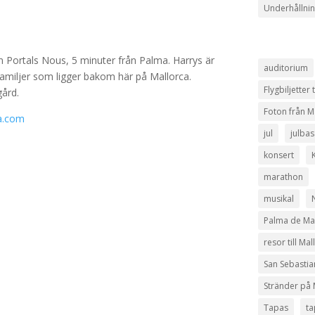
Underhållni
 Portals Nous, 5 minuter från Palma. Harrys är
auditorium
familjer som ligger bakom här på Mallorca.
Flygbiljetter 
gård.
Foton från M
a.com
jul
julbas
konsert
marathon
musikal
N
Palma de Ma
resor till Mal
San Sebastia
Stränder på 
Tapas
ta