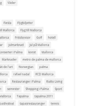
ng
Väder
Fiesta
Flygbiljetter
till Mallorca
Flyg till Mallorca
allorca
Fritidsresor
Golf
hotell
ar
julmarknad
Jul på Mallorca
Konserter i Palma
konst
Mallorca
Marknader
metro de palma de mallorca
it de l'art
Norwegian
palma
llorca
rafael nadal
RCD Mallorca
lorca
Restauranger i Palma
Rialto Living
n
semester
Shopping i Palma
Sport
Mallorca
Tapalma
tapalma 2011
pasfestival
tapasrestauranger
tennis