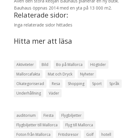
Även den stora kedjan Bauhaus planerar en ny butik.
Bauhaus öppnas 2014 med en yta på 13 000 m2.
Relaterade sidor:
Inga relaterade sidor hittades
Hitta mer att läsa
Aktiviteter
Bild
Bo på Mallorca
Högtider
Mallorcafakta
Mat och Dryck
Nyheter
Okategoriserad
Resa
Shopping
Sport
Språk
Underhållning
Väder
auditorium
Fiesta
Flygbiljetter
Flygbiljetter till Mallorca
Flyg till Mallorca
Foton från Mallorca
Fritidsresor
Golf
hotell