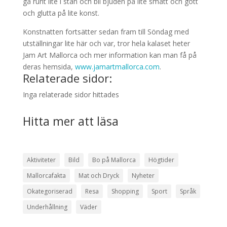
gå runt lite i stan och bli bjuden på lite smått och gott
och glutta på lite konst.
Konstnatten fortsätter sedan fram till Söndag med
utställningar lite här och var, tror hela kalaset heter
Jam Art Mallorca och mer information kan man få på
deras hemsida,
www.jamartmallorca.com
.
Relaterade sidor:
Inga relaterade sidor hittades
Hitta mer att läsa
Aktiviteter
Bild
Bo på Mallorca
Högtider
Mallorcafakta
Mat och Dryck
Nyheter
Okategoriserad
Resa
Shopping
Sport
Språk
Underhållning
Väder