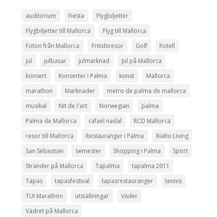
auditorium
Fiesta
Flygbiljetter
Flygbiljetter till Mallorca
Flyg till Mallorca
Foton från Mallorca
Fritidsresor
Golf
hotell
jul
julbasar
julmarknad
Jul på Mallorca
konsert
Konserter i Palma
konst
Mallorca
marathon
Marknader
metro de palma de mallorca
musikal
Nit de l'art
Norwegian
palma
Palma de Mallorca
rafael nadal
RCD Mallorca
resor till Mallorca
Restauranger i Palma
Rialto Living
San Sebastian
semester
Shopping i Palma
Sport
Stränder på Mallorca
Tapalma
tapalma 2011
Tapas
tapasfestival
tapasrestauranger
tennis
TUI Marathon
utställningar
Väder
Vädret på Mallorca