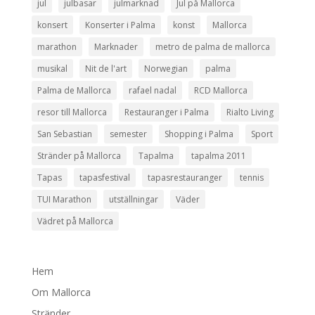
jul
julbasar
julmarknad
Jul på Mallorca
konsert
Konserter i Palma
konst
Mallorca
marathon
Marknader
metro de palma de mallorca
musikal
Nit de l'art
Norwegian
palma
Palma de Mallorca
rafael nadal
RCD Mallorca
resor till Mallorca
Restauranger i Palma
Rialto Living
San Sebastian
semester
Shopping i Palma
Sport
Stränder på Mallorca
Tapalma
tapalma 2011
Tapas
tapasfestival
tapasrestauranger
tennis
TUI Marathon
utställningar
Väder
Vädret på Mallorca
Hem
Om Mallorca
Stränder