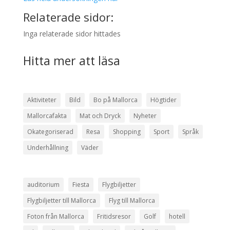
Relaterade sidor:
Inga relaterade sidor hittades
Hitta mer att läsa
Aktiviteter
Bild
Bo på Mallorca
Högtider
Mallorcafakta
Mat och Dryck
Nyheter
Okategoriserad
Resa
Shopping
Sport
Språk
Underhållning
Väder
auditorium
Fiesta
Flygbiljetter
Flygbiljetter till Mallorca
Flyg till Mallorca
Foton från Mallorca
Fritidsresor
Golf
hotell