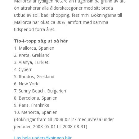
Mallorca är tydligen hetare än någonsin på grund av att
ön attraherar alla ålderskategorier med sitt breda
utbud av sol, bad, shopping, fest mm. Bokningarna till
Mallorca har ökat ca 30% jämfört med samma
tidsperiod förra året.
Tio-i-topp såg ut så här
1. Mallorca, Spanien
2. Kreta, Grekland
3. Alanya, Turkiet
4. Cypern
5. Rhodos, Grekland
6. New York
7. Sunny Beach, Bulgarien
8. Barcelona, Spanien
9. Paris, Frankrike
10. Menorca, Spanien
(Bokningar fram till 2008-02-27 med avresa under
perioden 2008-05-01 till 2008-08-31)
Läs hela undersökningen här