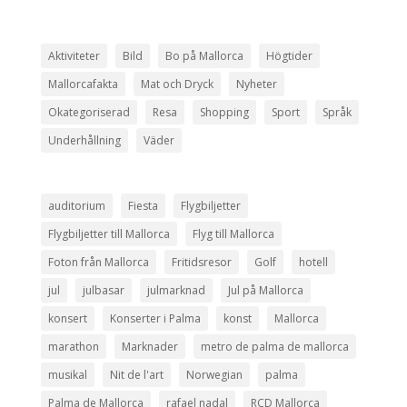
Aktiviteter
Bild
Bo på Mallorca
Högtider
Mallorcafakta
Mat och Dryck
Nyheter
Okategoriserad
Resa
Shopping
Sport
Språk
Underhållning
Väder
auditorium
Fiesta
Flygbiljetter
Flygbiljetter till Mallorca
Flyg till Mallorca
Foton från Mallorca
Fritidsresor
Golf
hotell
jul
julbasar
julmarknad
Jul på Mallorca
konsert
Konserter i Palma
konst
Mallorca
marathon
Marknader
metro de palma de mallorca
musikal
Nit de l'art
Norwegian
palma
Palma de Mallorca
rafael nadal
RCD Mallorca