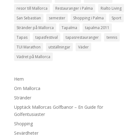
resor till Mallorca
Restauranger i Palma
Rialto Living
San Sebastian
semester
Shopping i Palma
Sport
Stränder på Mallorca
Tapalma
tapalma 2011
Tapas
tapasfestival
tapasrestauranger
tennis
TUI Marathon
utställningar
Väder
Vädret på Mallorca
Hem
Om Mallorca
Stränder
Upptäck Mallorcas Golfbanor – En Guide för
Golfentusiaster
Shopping
Sevärdheter