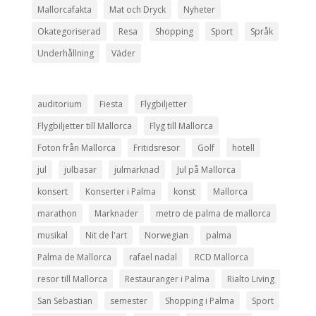
Mallorcafakta
Mat och Dryck
Nyheter
Okategoriserad
Resa
Shopping
Sport
Språk
Underhållning
Väder
auditorium
Fiesta
Flygbiljetter
Flygbiljetter till Mallorca
Flyg till Mallorca
Foton från Mallorca
Fritidsresor
Golf
hotell
jul
julbasar
julmarknad
Jul på Mallorca
konsert
Konserter i Palma
konst
Mallorca
marathon
Marknader
metro de palma de mallorca
musikal
Nit de l'art
Norwegian
palma
Palma de Mallorca
rafael nadal
RCD Mallorca
resor till Mallorca
Restauranger i Palma
Rialto Living
San Sebastian
semester
Shopping i Palma
Sport