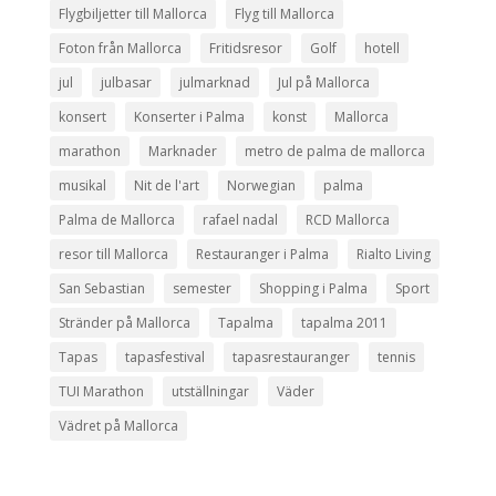
Flygbiljetter till Mallorca
Flyg till Mallorca
Foton från Mallorca
Fritidsresor
Golf
hotell
jul
julbasar
julmarknad
Jul på Mallorca
konsert
Konserter i Palma
konst
Mallorca
marathon
Marknader
metro de palma de mallorca
musikal
Nit de l'art
Norwegian
palma
Palma de Mallorca
rafael nadal
RCD Mallorca
resor till Mallorca
Restauranger i Palma
Rialto Living
San Sebastian
semester
Shopping i Palma
Sport
Stränder på Mallorca
Tapalma
tapalma 2011
Tapas
tapasfestival
tapasrestauranger
tennis
TUI Marathon
utställningar
Väder
Vädret på Mallorca