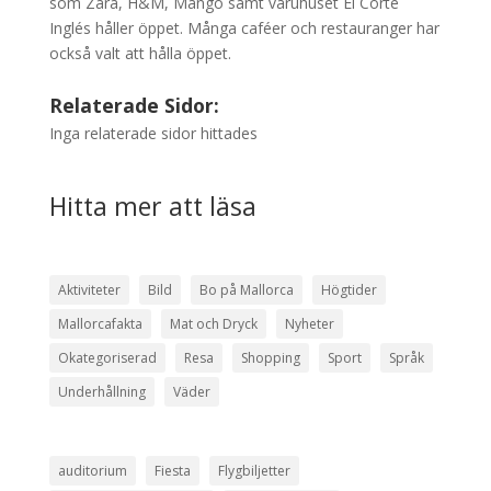
som Zara, H&M, Mango samt varuhuset El Corte
Inglés håller öppet. Många caféer och restauranger har
också valt att hålla öppet.
Relaterade Sidor:
Inga relaterade sidor hittades
Hitta mer att läsa
Aktiviteter
Bild
Bo på Mallorca
Högtider
Mallorcafakta
Mat och Dryck
Nyheter
Okategoriserad
Resa
Shopping
Sport
Språk
Underhållning
Väder
auditorium
Fiesta
Flygbiljetter