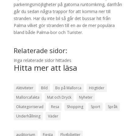
parkeringsmöjligheter på gatorna runtomkring, därifrån
går du sedan några trappor för att komma ner till
stranden. Har du inte bil så går det bussar hit från
Palma vilket gör stranden till en av de mer populära
bland både Palma-bor och Turister.
Relaterade sidor:
Inga relaterade sidor hittades
Hitta mer att läsa
Aktiviteter
Bild
Bo på Mallorca
Högtider
Mallorcafakta
Mat och Dryck
Nyheter
Okategoriserad
Resa
Shopping
Sport
Språk
Underhållning
Väder
auditorium
Fiesta
Flygbiljetter