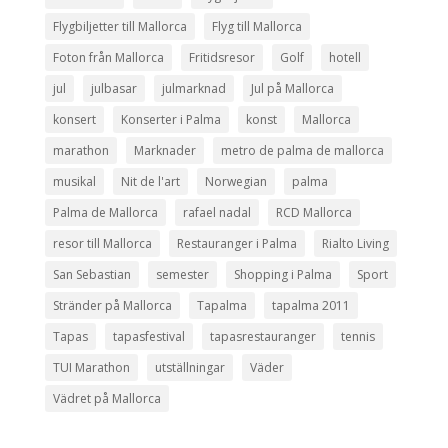
Flygbiljetter till Mallorca
Flyg till Mallorca
Foton från Mallorca
Fritidsresor
Golf
hotell
jul
julbasar
julmarknad
Jul på Mallorca
konsert
Konserter i Palma
konst
Mallorca
marathon
Marknader
metro de palma de mallorca
musikal
Nit de l'art
Norwegian
palma
Palma de Mallorca
rafael nadal
RCD Mallorca
resor till Mallorca
Restauranger i Palma
Rialto Living
San Sebastian
semester
Shopping i Palma
Sport
Stränder på Mallorca
Tapalma
tapalma 2011
Tapas
tapasfestival
tapasrestauranger
tennis
TUI Marathon
utställningar
Väder
Vädret på Mallorca