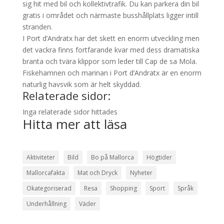
sig hit med bil och kollektivtrafik. Du kan parkera din bil
gratis i området och närmaste busshållplats ligger intill
stranden.
I Port d’Andratx har det skett en enorm utveckling men
det vackra finns fortfarande kvar med dess dramatiska
branta och tvära klippor som leder till Cap de sa Mola.
Fiskehamnen och marinan i Port d’Andratx är en enorm
naturlig havsvik som är helt skyddad.
Relaterade sidor:
Inga relaterade sidor hittades
Hitta mer att läsa
Aktiviteter
Bild
Bo på Mallorca
Högtider
Mallorcafakta
Mat och Dryck
Nyheter
Okategoriserad
Resa
Shopping
Sport
Språk
Underhållning
Väder