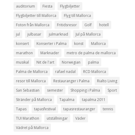
auditorium
Fiesta
Flygbiljetter
Flygbiljetter till Mallorca
Flyg till Mallorca
Foton från Mallorca
Fritidsresor
Golf
hotell
jul
julbasar
julmarknad
Jul på Mallorca
konsert
Konserter i Palma
konst
Mallorca
marathon
Marknader
metro de palma de mallorca
musikal
Nit de l'art
Norwegian
palma
Palma de Mallorca
rafael nadal
RCD Mallorca
resor till Mallorca
Restauranger i Palma
Rialto Living
San Sebastian
semester
Shopping i Palma
Sport
Stränder på Mallorca
Tapalma
tapalma 2011
Tapas
tapasfestival
tapasrestauranger
tennis
TUI Marathon
utställningar
Väder
Vädret på Mallorca