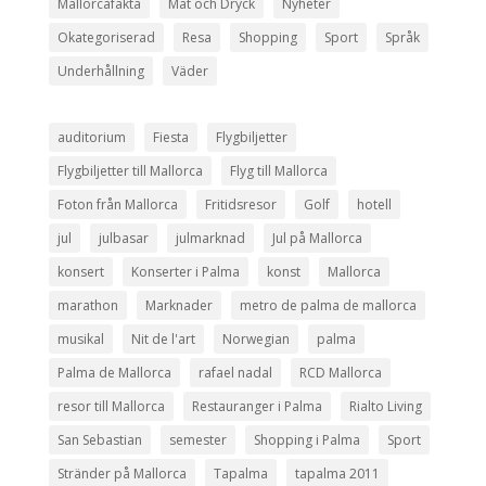
Mallorcafakta
Mat och Dryck
Nyheter
Okategoriserad
Resa
Shopping
Sport
Språk
Underhållning
Väder
auditorium
Fiesta
Flygbiljetter
Flygbiljetter till Mallorca
Flyg till Mallorca
Foton från Mallorca
Fritidsresor
Golf
hotell
jul
julbasar
julmarknad
Jul på Mallorca
konsert
Konserter i Palma
konst
Mallorca
marathon
Marknader
metro de palma de mallorca
musikal
Nit de l'art
Norwegian
palma
Palma de Mallorca
rafael nadal
RCD Mallorca
resor till Mallorca
Restauranger i Palma
Rialto Living
San Sebastian
semester
Shopping i Palma
Sport
Stränder på Mallorca
Tapalma
tapalma 2011