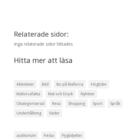
Relaterade sidor:
Inga relaterade sidor hittades
Hitta mer att läsa
Aktiviteter
Bild
Bo på Mallorca
Högtider
Mallorcafakta
Mat och Dryck
Nyheter
Okategoriserad
Resa
Shopping
Sport
Språk
Underhållning
Väder
auditorium
Fiesta
Flygbiljetter