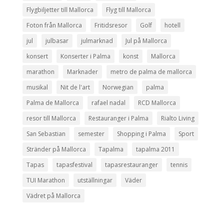
Flygbiljetter till Mallorca
Flyg till Mallorca
Foton från Mallorca
Fritidsresor
Golf
hotell
jul
julbasar
julmarknad
Jul på Mallorca
konsert
Konserter i Palma
konst
Mallorca
marathon
Marknader
metro de palma de mallorca
musikal
Nit de l'art
Norwegian
palma
Palma de Mallorca
rafael nadal
RCD Mallorca
resor till Mallorca
Restauranger i Palma
Rialto Living
San Sebastian
semester
Shopping i Palma
Sport
Stränder på Mallorca
Tapalma
tapalma 2011
Tapas
tapasfestival
tapasrestauranger
tennis
TUI Marathon
utställningar
Väder
Vädret på Mallorca